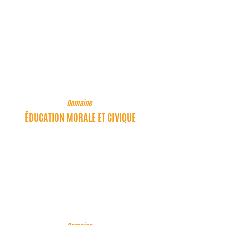
Découvrir les êtres vivants, le
corps humain, les effets de
l’alimentation.
Domaine
ÉDUCATION MORALE ET CIVIQUE
Compétences associées
Respect des règles, hygiène,
vivre ensemble, solidarité autour
des repas.