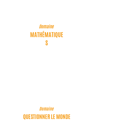
écouter l’autre.
Domaine
MATHÉMATIQUE
S
Compétences associées
Lire des affiches, des pictogrammes,
des recettes simples.
Domaine
QUESTIONNER LE MONDE
Compétences associées