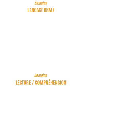
Domaine
LANGAGE ORALE
Compétences associées
Exprimer une opinion,
comprendre des consignes,
reformuler,
écouter l’autre.
Domaine
LECTURE / COMPRÉHENSION
Compétences associées
Exprimer une opinion, comprendre des
consignes, reformuler,