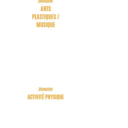
Domaine
ARTS
PLASTIQUES /
MUSIQUE
Compétences associées
Créer des supports visuels (menus
illustrés), chanter des chansons liées à
l’alimentation.
Domaine
ACTIVITÉ PHYSIQUE
Compétences associées
Bouger pour prendre soin de
soi,